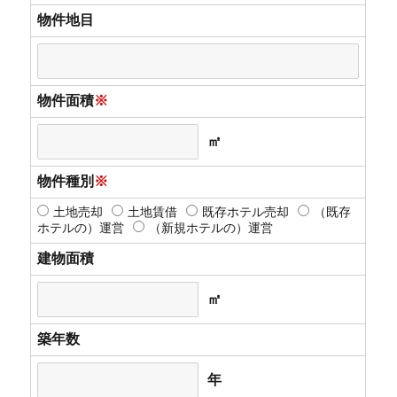
物件地目
物件面積
※
㎡
物件種別
※
土地売却
土地賃借
既存ホテル売却
（既存
ホテルの）運営
（新規ホテルの）運営
建物面積
㎡
築年数
年